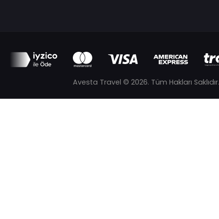
info@bodrumkosferry.com
Rodos-Marmaris Feribot Bileti
Bodrum-Leros Feribot Bileti
Leros - Bodrum Feribot Bileti
Bizi Takip Edin
Kuşadası-Samos Feribot Bileti
Turgutreis- Kos Feribot Bileti
Avesta Travel © 2026. Tüm Hakları Saklıdır
Turgutreis–Leros Feribot Bileti
Kos–Bodrum Feribot Bileti