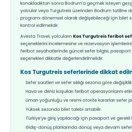
Kos tatilini Bodrum ve Turgutreis deneyimiyle 
Uluslararası kısa deniz yolculuğu arayan yolc
Online rezervasyon sayesinde bilet satın alma
Aileler, çiftler, arkadaş grupları ve bireysel
Kos Turgutreis Feribot Seferler
Kos Turgutreis feribot seferleri
, seyahat se
kararlarına, feribot işletmecilerinin operasyon p
sezonunda Yunan Adaları ile Bodrum Yarımadası a
yükselebilir. Bu nedenle yolcuların seyahat plan
Kos Turgutreis hattı, Kos’tan Türkiye’ye geçmek i
konakladıktan sonra Bodrum’a geçmek isteyen g
yolcular veya Turgutreis üzerinden Bodrum tatil
programı dönemsel olarak değişebileceği için b
kontrol edilmelidir.