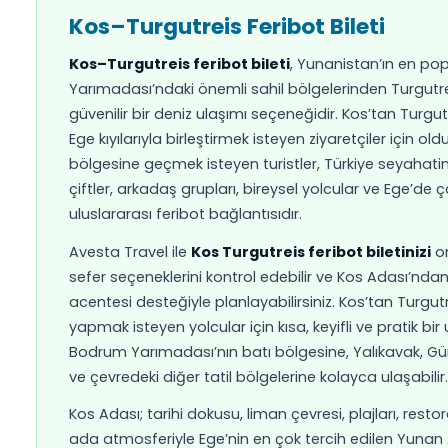
Kos-Turgutreis Feribot Bil
01
Kos–Turgutreis Feribot Bileti
Kos–Turgutreis feribot bileti
, Yunanistan’ın
Yarımadası’ndaki önemli sahil bölgelerinden Tur
güvenilir bir deniz ulaşımı seçeneğidir. Kos’tan
Ege kıyılarıyla birleştirmek isteyen ziyaretçiler
bölgesine geçmek isteyen turistler, Türkiye se
çiftler, arkadaş grupları, bireysel yolcular ve E
uluslararası feribot bağlantısıdır.
Avesta Travel ile
Kos Turgutreis feribot bileti
sefer seçeneklerini kontrol edebilir ve Kos Ada
acentesi desteğiyle planlayabilirsiniz. Kos’tan 