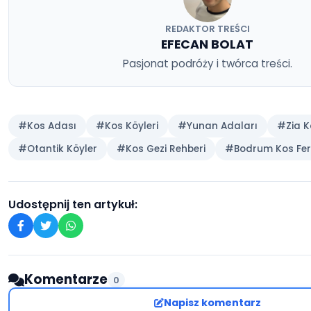
REDAKTOR TREŚCI
EFECAN BOLAT
Pasjonat podróży i twórca treści.
#Kos Adası
#Kos Köyleri
#Yunan Adaları
#Zia K
#Otantik Köyler
#Kos Gezi Rehberi
#Bodrum Kos Fer
Udostępnij ten artykuł:
Komentarze
0
Napisz komentarz