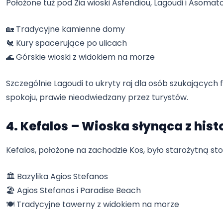
Położone tuż pod Zia wioski Asfendiou, Lagoudi i Asomato
🏡 Tradycyjne kamienne domy
🐔 Kury spacerujące po ulicach
🌊 Górskie wioski z widokiem na morze
Szczególnie Lagoudi to ukryty raj dla osób szukających fo
spokoju, prawie nieodwiedzany przez turystów.
4. Kefalos – Wioska słynąca z histor
Kefalos, położone na zachodzie Kos, było starożytną sto
🏛️ Bazylika Agios Stefanos
🏖️ Agios Stefanos i Paradise Beach
🍽️ Tradycyjne tawerny z widokiem na morze