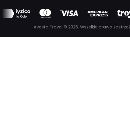
Leros - Bodrum Feribot Bileti
Obserwuj nas
Bilet promowy Kuşadası–Samos
Bilet na prom Turgutreis–Kos
Avesta Travel © 2026. Wszelkie prawa zastrze
Bilet na prom Turgutreis–Leros
Bilet promowy Kos–Bodrum