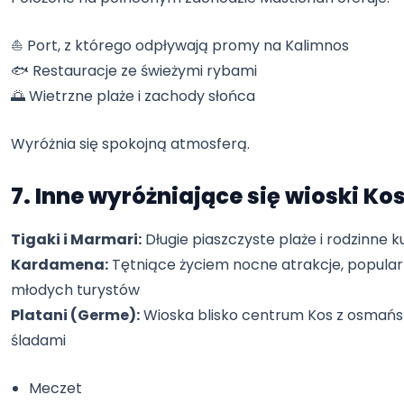
⛵ Port, z którego odpływają promy na Kalimnos
🐟 Restauracje ze świeżymi rybami
🌅 Wietrzne plaże i zachody słońca
Wyróżnia się spokojną atmosferą.
7. Inne wyróżniające się wioski Ko
Tigaki i Marmari:
Długie piaszczyste plaże i rodzinne k
Kardamena:
Tętniące życiem nocne atrakcje, popula
młodych turystów
Platani (Germe):
Wioska blisko centrum Kos z osmańs
śladami
Meczet