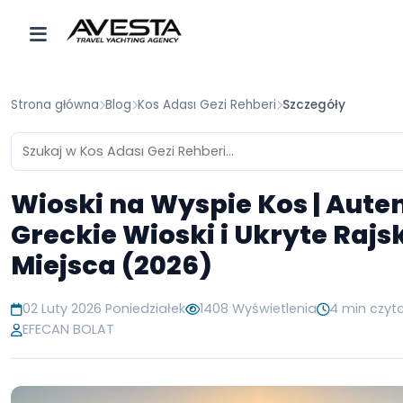
Strona główna
Blog
Kos Adası Gezi Rehberi
Szczegóły
Wioski na Wyspie Kos | Aute
Greckie Wioski i Ukryte Rajs
Miejsca (2026)
02 Luty 2026 Poniedziałek
1408 Wyświetlenia
4 min czyt
EFECAN BOLAT