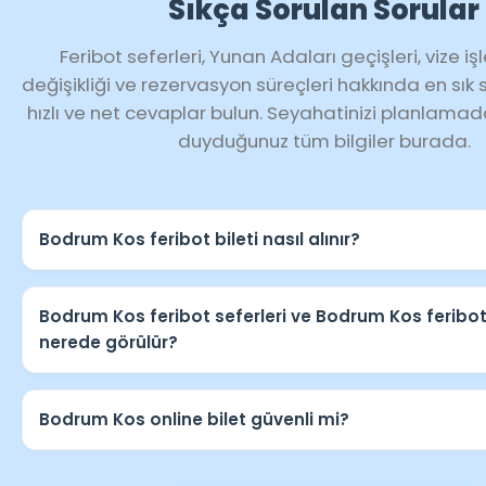
Sıkça Sorulan Sorular
Feribot seferleri, Yunan Adaları geçişleri, vize işl
değişikliği ve rezervasyon süreçleri hakkında en sık 
hızlı ve net cevaplar bulun. Seyahatinizi planlamad
duyduğunuz tüm bilgiler burada.
Bodrum Kos feribot bileti nasıl alınır?
Anasayfadan sefer arama alanına tarih ve yolcu bilgiler
Bodrum Kos feribot bileti
seçeneklerini listeleyebilir,
Bodrum Kos feribot seferleri ve Bodrum Kos feribot
seçip satın alabilirsiniz
nerede görülür?
“Feribot Seferleri” veya “Sefer Arama” bölümünde
Bod
feribot seferleri
ve
Bodrum Kos feribot saatleri
gü
Bodrum Kos online bilet güvenli mi?
görüntülenir.
Evet.
Bodrum Kos online bilet
alımında ödeme ve re