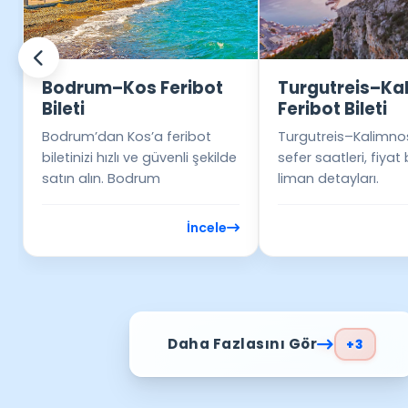
Bodrum–Kos Feribot
Turgutreis–Ka
Bileti
Feribot Bileti
Bodrum’dan Kos’a feribot
Turgutreis–Kalimnos
biletinizi hızlı ve güvenli şekilde
sefer saatleri, fiyat b
satın alın. Bodrum
liman detayları.
İncele
Daha Fazlasını Gör
+3