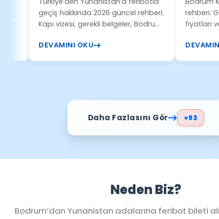
Türkiye’den Yunanistan’a feribotla
Bodrum Kos feribot
Detayları
Rezervasyon 
geçiş hakkında 2026 güncel rehberi.
rehberi: Güncel sefe
Kapı vizesi, gerekli belgeler, Bodrum
fiyatları ve güvenli
ve Didim çıkışlı seferler ve seyahat
rezervasyon detayla
DEVAMINI OKU
DEVAMINI OKU
süreci hakkında bilmeniz gereken
ve kolay geçiş yapı
tüm detaylar.
Daha Fazlasını Gör
+93
Neden Biz?
Bodrum’dan Yunanistan adalarına feribot bileti alır