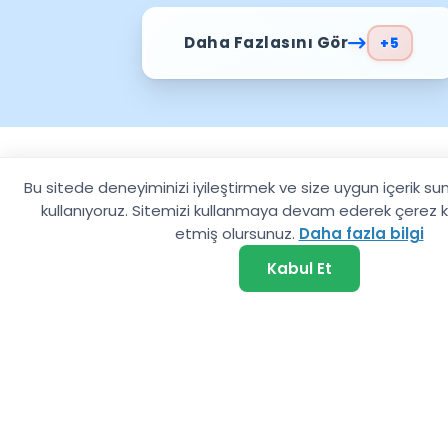
adımları üzerinden biletiniz oluşturulur; işlem sonrası bil
görüntüleyebilirsiniz.
Daha Fazlasını Gör
+5
Çözüm Ortaklarımız
Bu sitede deneyiminizi iyileştirmek ve size uygun içerik su
kullanıyoruz. Sitemizi kullanmaya devam ederek çerez ku
Güvenilir çözüm ortaklarımızla feribot, transfe
etmiş olursunuz.
Daha fazla bilgi
hizmetlerinde kaliteli ve kesintisiz hizmet sunuyoruz. 
Kabul Et
sayesinde Yunan Adaları’na güvenli ve sorunsuz ula