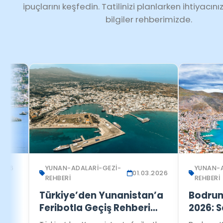
ipuçlarını keşfedin. Tatilinizi planlarken ihtiyacın
bilgiler rehberimizde.
YUNAN-ADALARI-GEZI-
YUNAN-ADALARI-G
01.03.2026
REHBERI
REHBERI
Türkiye’den Yunanistan’a
Bodrum Kos Fer
Feribotla Geçiş Rehberi
2026: Sefer Saa
2026: Kapı Vizesi ve Sefer
Fiyatlar ve On