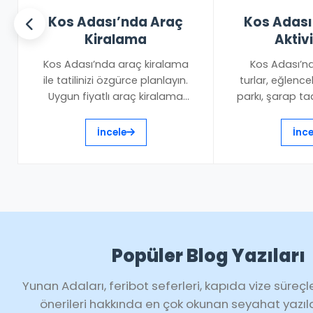
Kos Adası’nda Araç
Kos Adası 
Kiralama
Aktivi
Kos Adası’nda araç kiralama
Kos Adası’nd
ile tatilinizi özgürce planlayın.
turlar, eğlencel
Uygun fiyatlı araç kiralama
parkı, şarap ta
firmaları,...
Yanard
İncele
İnce
Popüler Blog Yazıları
Yunan Adaları, feribot seferleri, kapıda vize süreçl
önerileri hakkında en çok okunan seyahat yazıla