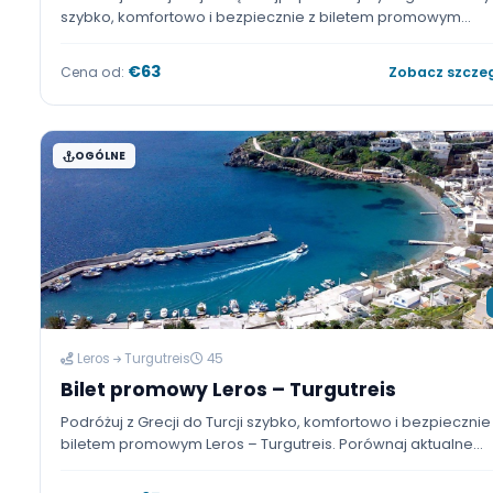
Marmaris
Rodos
90
Bilet promowy Marmaris – Rodos
Podróżuj z Turcji na jedną z najpopularniejszych grec
szybko, komfortowo i bezpiecznie z biletem promo
Marmaris – Rodos. Porównaj aktualne rozkłady rejsó
biletów i dostępność, a następnie kup bilet promowy
€63
Cena od:
Zobacz
Rodos online.
OGÓLNE