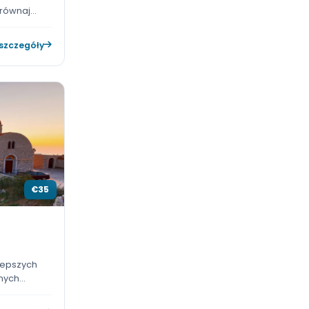
€35
eis
ko, bezpiecznie i
urgutreis. Porównaj
a następnie kup bilet
Zobacz szczegóły