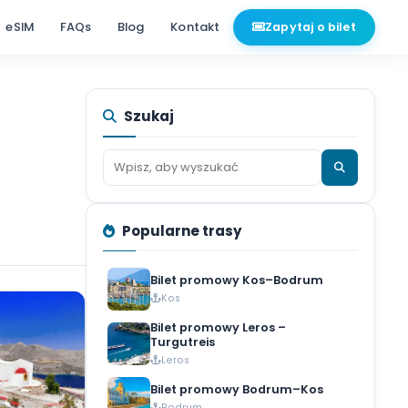
e
Porty
eSIM
FAQs
Blog
Kontakt
Zap
Szukaj
Popularne trasy
Bilet promowy Kos–
Kos
Bilet promowy Leros 
Turgutreis
Leros