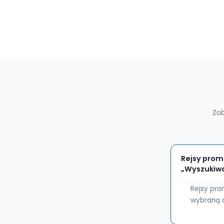
Turgutreis
Kalimnos
60
Bilet promowy Turgutreis – Kalymnos
Sprawdź rozkłady promów, ceny biletów i informacje 
trasy Turgutreis – Kalymnos. Zarezerwuj bilet promow
teraz i zapewnij sobie miejsce szybko i łatwo.
€35
Cena od:
Zobacz