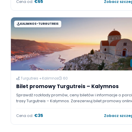
Leros
Turgutreis
45
Bilet promowy Leros – Turgutreis
Podróżuj z Grecji do Turcji szybko, komfortowo i bezp
biletem promowym Leros – Turgutreis. Porównaj aktu
rozkłady rejsów i ceny biletów, a następnie kup bilet
Leros do Turgutreis online.
€65
Cena od:
Zobacz
KALIMNOS-TURGUTREIS