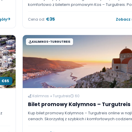
€63
Kos
Turgutreis
30
Bilet promowy Kos – Turgutr
kich wysp
Podróżuj z wyspy Kos do Turgutreis szyb
wym
komfortowo z biletem promowym Kos – T
w, ceny
aktualne rozkłady rejsów i ceny biletów, 
 Marmaris –
promowy Kos–Turgutreis online.
€35
 szczegóły
Cena od:
KALIMNOS-TURGUTREIS