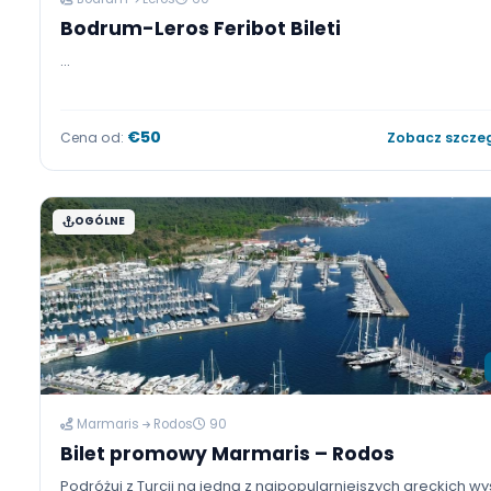
Bodrum
Leros
60
Bodrum-Leros Feribot Bileti
...
€50
Cena od:
Zobacz
OGÓLNE