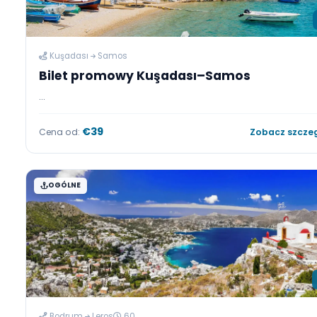
Kuşadası
Samos
Bilet promowy Kuşadası–Samos
...
€39
Cena od:
Zobacz
OGÓLNE