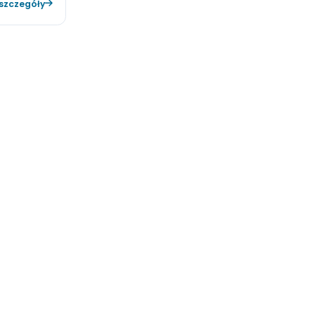
€35
urgutreis
s online w najlepszych
towych codziennych
ygodnej rezerwacji.
Zobacz szczegóły