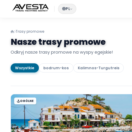
PL
Trasy promowe
Nasze trasy promowe
Odkryj nasze trasy promowe na wyspy egejskie!
Wszystkie
bodrum-kos
Kalimnos-Turgutrei
OGÓLNE