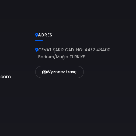
żności od daty i
na liście rejsów.
drum–Kos?
Kos w obie strony i