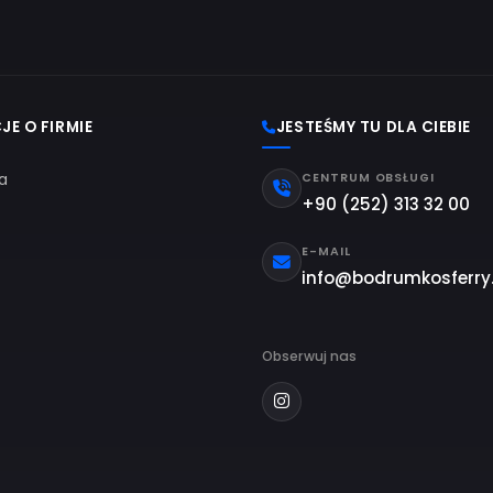
ny promu Bodrum–Kos na sezon 2026 mogą się różnić w zale
egorii; najdokładniejsze informacje znajdują się w polu ceny 
ostępna jest opcja biletu w obie strony na prom Bo
przypadku dostępnych rejsów możesz wybrać opcję Bodrum–
planować razem zarówno podróż tam, jak i z powrotem.