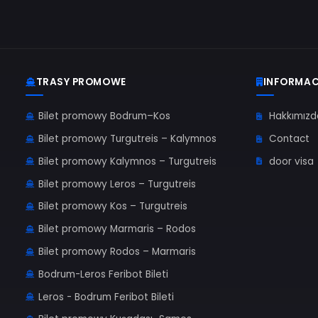
Ce
kat
Czy d
W 
za