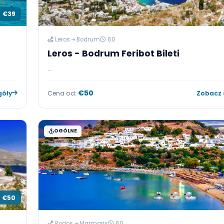
€39
Leros
Bodrum
60
Leros - Bodrum Feribot Bilet
...
€50
 szczegóły
Cena od:
OGÓLNE