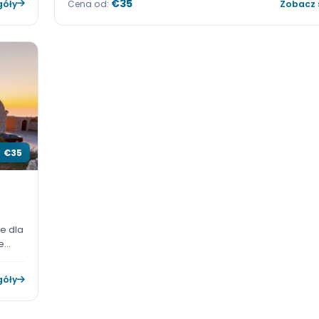
€65
Kalimnos
Turgutreis
60
Bilet promowy Kalymnos – T
iecznie z
Kup bilet promowy Kalymnos – Turgutrei
alne
cenach. Skorzystaj z szybkich i komfor
 promowy z
przepraw między Grecją a Turcją oraz w
€35
 szczegóły
Cena od:
€35