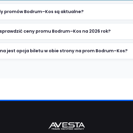
Najczęściej zadawane p
Zobacz nasze najczęściej zadawane pytania dotycząc
 promowe Bodrum–Kos można wyświetlić w sekcji „R
ukiwanie rejsów” zgodnie z wybraną datą.
jsy promowe Bodrum–Kos są wyświetlane na stronie „Rejsy
braną datą.
rozkłady promów Bodrum–Kos są aktualne?
, rozkłady promów Bodrum–Kos są aktualizowane według da
iany operacyjne mogą być uwzględniane.
można sprawdzić ceny promu Bodrum–Kos na 2026 ro