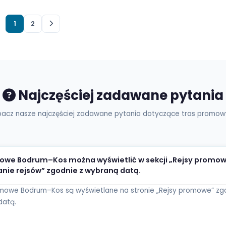
o porcie dla
y online
 szczegóły
1
2