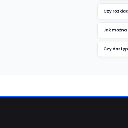
Rejsy
„Wysz
Re
wy
Czy 
Tak
zm
Jak 