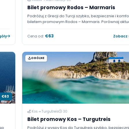
€50
Rodos
Marmaris
60
Bilet promowy Rodos – Mar
Podróżuj z Grecji do Turcji szybko, bezp
biletem promowym Rodos – Marmaris. P
rozkłady rejsów, ceny biletów i dostępno
promowy Rodos – Marmaris online.
€63
 szczegóły
Cena od:
OGÓLNE