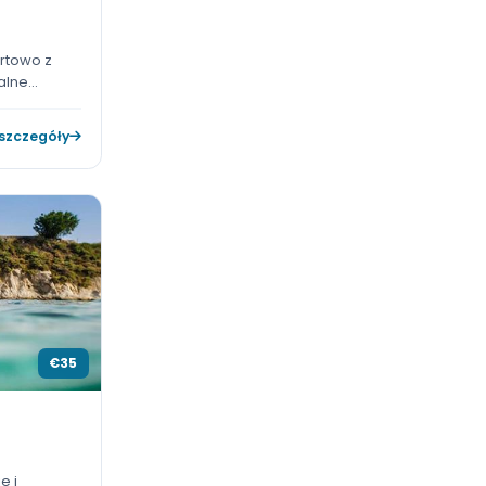
€63
maris
iecznie i komfortowo z
orównaj aktualne
ść, a następnie kup bilet
Zobacz szczegóły