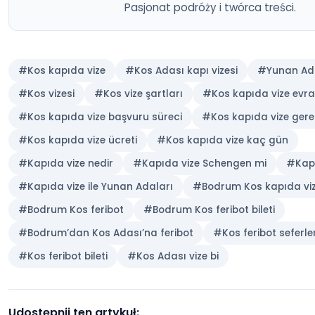
Pasjonat podróży i twórca treści.
#Kos kapıda vize
#Kos Adası kapı vizesi
#Yunan Ada
#Kos vizesi
#Kos vize şartları
#Kos kapıda vize evra
#Kos kapıda vize başvuru süreci
#Kos kapıda vize gerek
#Kos kapıda vize ücreti
#Kos kapıda vize kaç gün
#Kapıda vize nedir
#Kapıda vize Schengen mi
#Kapı
#Kapıda vize ile Yunan Adaları
#Bodrum Kos kapıda vi
#Bodrum Kos feribot
#Bodrum Kos feribot bileti
#Bodrum’dan Kos Adası’na feribot
#Kos feribot seferler
#Kos feribot bileti
#Kos Adası vize bi
Udostępnij ten artykuł: