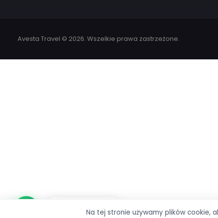
Bilet promowy Marmaris – Rodos
Bilet promowy Rodos – Marmaris
Bodrum-Leros Feribot Bileti
Leros - Bodrum Feribot Bileti
Bilet promowy Kuşadası–Samos
Bilet na prom Turgutreis–Kos
Bilet na prom Turgutreis–Leros
Bilet promowy Kos–Bodrum
Avesta Travel © 2026. Wszelkie prawa zastrzeżone.