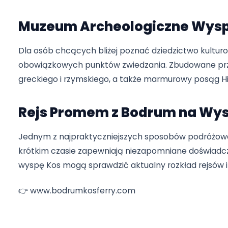
Położony około 4 km od centrum miasta Kos A
ku czci Asklepiosa, boga zdrowia. W czasach m
można leczyć metodami naukowymi. Obecnie od
medycznej, Łaźnie Rzymskie oraz Ołtarz Apollin
Muzeum Archeologiczne W
Dla osób chcących bliżej poznać dziedzictwo 
obowiązkowych punktów zwiedzania. Zbudowan
greckiego i rzymskiego, a także marmurowy po
Rejs Promem z Bodrum na 
Jednym z najpraktyczniejszych sposobów podró