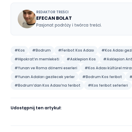
krótkim czasie zapewniają niezapomniane do
wyspę Kos mogą sprawdzić aktualny rozkład re
👉
www.bodrumkosferry.com
REDAKTOR TREŚCI
EFECAN BOLAT
Pasjonat podróży i twórca treści.
#Kos
#Bodrum
#Feribot Kos Adası
#Kos Ada
#Hipokrat’ın memleketi
#Asklepion Kos
#Asklepi