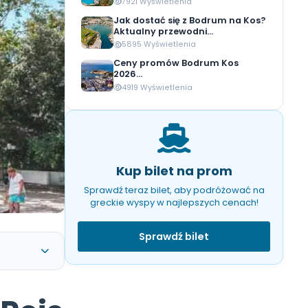
Bilet promowy Bodru
2026: Rozkład rejsów, 
7921 Wyświetlenia
Jak dostać się z Bod
Aktualny przewodni...
5895 Wyświetlenia
Ceny promów Bodru
2026...
4919 Wyświetlenia
Kup bilet na p
Sprawdź teraz bilet, aby po
greckie wyspy w najlepszyc
Sprawdź bilet