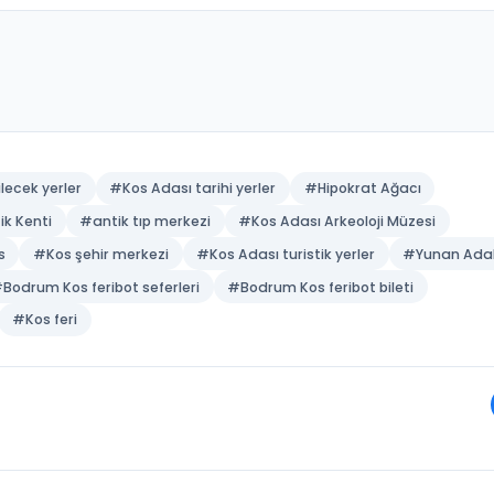
świadczenie wyspiarskie. Osoby chcące podróżowa
jsów i kupić bilety promowe Bodrum–Kos na stronie
sı gezilecek yerler
#Kos Adası tarihi yerler
#Hipokrat A
on Antik Kenti
#antik tıp merkezi
#Kos Adası Arkeoloji 