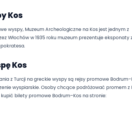
sklepion to starożytne centrum medyczne założone 
itologicznych nauczanie prowadzone tutaj pokazało,
wiedzający mogą zobaczyć starożytne świątynie, 
a.
yspy Kos
kulturowe wyspy, Muzeum Archeologiczne na Kos jes
e przez Włochów w 1935 roku muzeum prezentuje 
sąg Hipokratesa.
Wyspę Kos
żowania z Turcji na greckie wyspy są rejsy promo