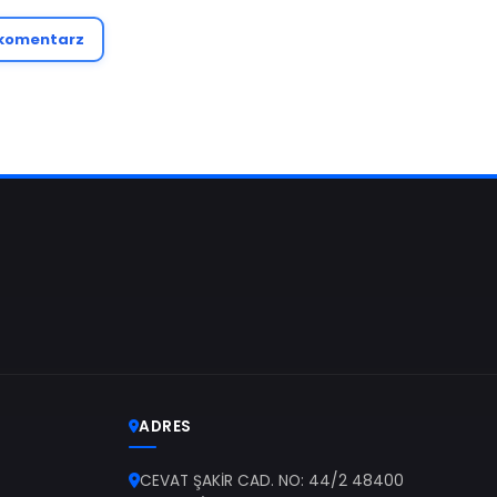
#Yunan Adaları
eti
Napisz komentarz