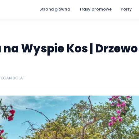
Strona główna
Trasy promow
nia na Wyspie Kos | D
ania
EFECAN BOLAT