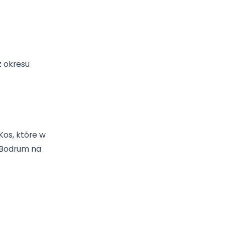
po śmierci Hipokratesa
 że zdrowie człowieka
ruiny szkoły
t jednym z
eksponaty z okresu
we Bodrum–Kos, które w