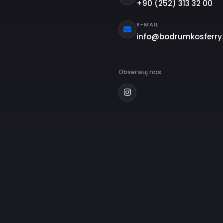
ORMACJE O FIRMIE
JESTEŚMY TU D
kımızda
CENTRUM OB
+90 (252) 
ntact
r visa
E-MAIL
info@bodr