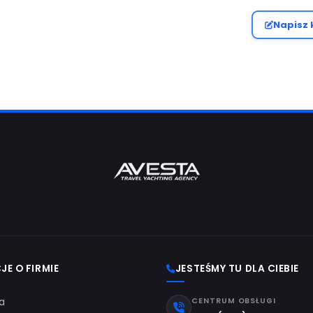
el miras
#Kos şehir merkezi
#Kos Adası turistik yerler
ot
#Bodrum Kos feribot seferleri
#Bodrum Kos feribot bil
rleri
#Kos feri