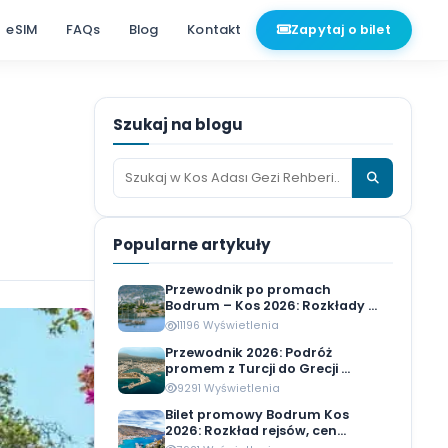
e
Porty
eSIM
FAQs
Blog
Kontakt
Zap
Szukaj na blogu
rzewo
Popularne artykuły
Przewodnik po prom
Bodrum – Kos 2026: Ro
11196 Wyświetlenia
Przewodnik 2026: Pod
promem z Turcji do Grec
9291 Wyświetlenia