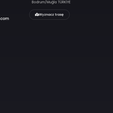
LA CIEBIE
ADRES
SŁUGI
CEVAT ŞAKİR CAD. NO: 44/
313 32 00
Bodrum/Muğla TÜRKİYE
Wyznacz trasę
umkosferry.com