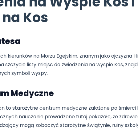
zenia na Wyspie K
m na Kos
okratesa
rycznych kierunków na Morzu Egejskim, znanym jako
się na szczycie listy miejsc do zwiedzenia na wyspie
wiedzanych symboli wyspy.
entrum Medyczne