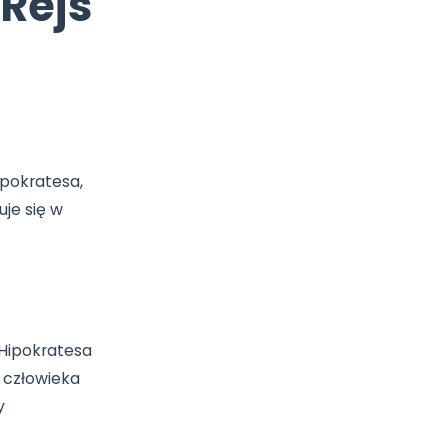
os i Rejs
 ojczyzna Hipokratesa,
 Kos, znajduje się w