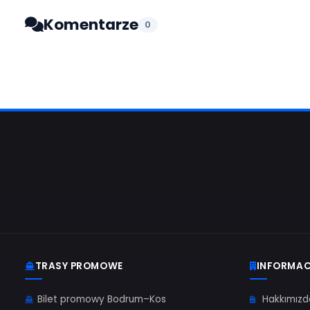
#Yunan ve Roma dönemi eserleri
#Kos Adası kültür
#Yunan Adaları gezilecek yerler
#Bodrum Kos ferib
#Bodrum’dan Kos Adası’na feribot
#Kos feribot sefe
Udostępnij ten artykuł:
Komentarze
0