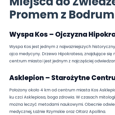
Co jest w tym artykule?
Miejsca do Zwied
Promem z Bodru
Wyspa Kos – Ojczyzna Hip
Wyspa Kos jest jednym z najważniejszych histo
ojca medycyny. Drzewo Hipokratesa, znajdujące 
centrum miasta i jest jednym z najczęściej od
Asklepion – Starożytne C