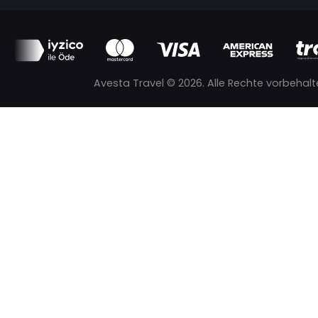
Bodrum-Leros Feribot Bileti
Leros - Bodrum Feribot Bileti
Folgen Sie uns
Fährticket Kuşadası–Samos
Fährticket Turgutreis–Kos
Avesta Travel © 2026. Alle Rechte vorbehalt
Fährticket Turgutreis–Leros
Kos–Bodrum Fährticket